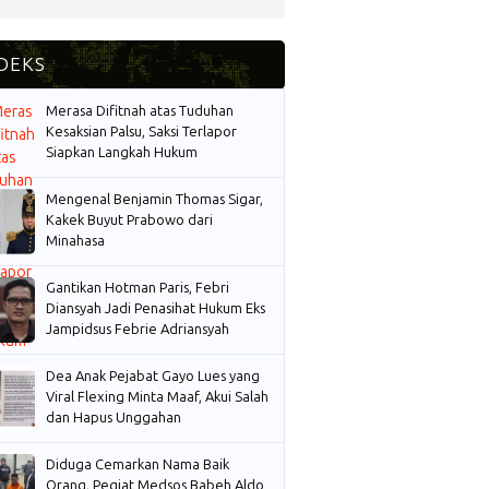
Merasa Difitnah atas Tuduhan
Kesaksian Palsu, Saksi Terlapor
Siapkan Langkah Hukum
Mengenal Benjamin Thomas Sigar,
Kakek Buyut Prabowo dari
Minahasa
Gantikan Hotman Paris, Febri
Diansyah Jadi Penasihat Hukum Eks
Jampidsus Febrie Adriansyah
Dea Anak Pejabat Gayo Lues yang
Viral Flexing Minta Maaf, Akui Salah
dan Hapus Unggahan
Diduga Cemarkan Nama Baik
Orang, Pegiat Medsos Babeh Aldo