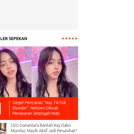
LER SEPEKAN
Geger Pencarian “Nay TikTok
Blunder”, Netizen Dibuat
Penasaran Setengah Mati
CEO Danantara Bantah Ray Dalio
Mundur, Masih Aktif Jadi Penasihat?