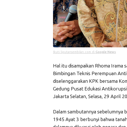
Ikuti liputansembilan.com di
Google News
Hal itu disampaikan Rhoma Irama sa
Bimbingan Teknis Perempuan Anti
diselenggarakan KPK bersama Kom
Gedung Pusat Edukasi Antikorupsi
Jakarta Selatan, Selasa, 29 April 2
Dalam sambutannya sebelumnya b
1945 Ayat 3 berbunyi bahwa tanah 
dalamnya dikuasai oleh negara da