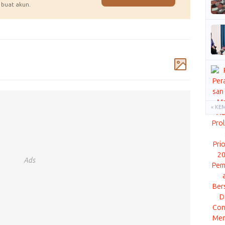
 buat akun.
Komentar
« KE
Ads