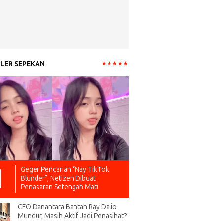
LER SEPEKAN
Geger Pencarian “Nay TikTok
Blunder”, Netizen Dibuat
Penasaran Setengah Mati
CEO Danantara Bantah Ray Dalio
Mundur, Masih Aktif Jadi Penasihat?