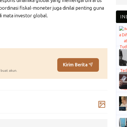
espons dinamika global yang memengaruhi arus
oordinasi fiskal-moneter juga dinilai penting guna
i mata investor global.
Kirim Berita
 buat akun.
Komentar