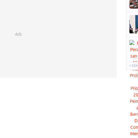
Ads
« KE