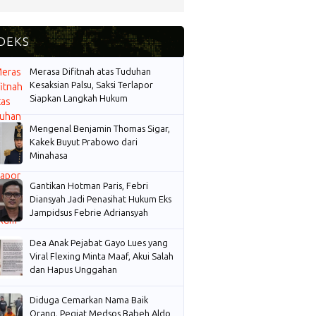
Merasa Difitnah atas Tuduhan
Kesaksian Palsu, Saksi Terlapor
Siapkan Langkah Hukum
Mengenal Benjamin Thomas Sigar,
Kakek Buyut Prabowo dari
Minahasa
Gantikan Hotman Paris, Febri
Diansyah Jadi Penasihat Hukum Eks
Jampidsus Febrie Adriansyah
Dea Anak Pejabat Gayo Lues yang
Viral Flexing Minta Maaf, Akui Salah
dan Hapus Unggahan
Diduga Cemarkan Nama Baik
Orang, Pegiat Medsos Babeh Aldo