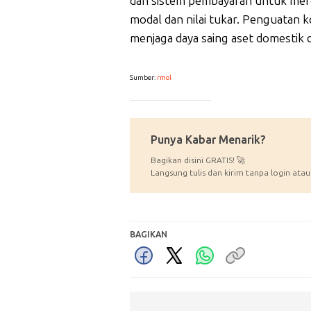
dan sistem pembayaran untuk mer
modal dan nilai tukar. Penguatan k
menjaga daya saing aset domestik d
Sumber:
rmol
_____________
Punya Kabar Menarik?
Bagikan disini GRATIS! 🚀
Langsung tulis dan kirim tanpa login atau
BAGIKAN