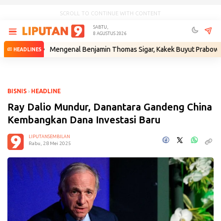
SCROLL TO CONTINUE WITH CONTENT
SABTU,
8 AGUSTUS 2026
m
•
Mengenal Benjamin Thomas Sigar, Kakek Buyut Prabowo dari Mina
HEADLINES
BISNIS
›
HEADLINE
Ray Dalio Mundur, Danantara Gandeng China
Kembangkan Dana Investasi Baru
LIPUTANSEMBILAN
Rabu, 28 Mei 2025