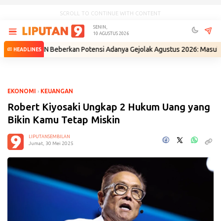
SCROLL TO CONTINUE WITH CONTENT
SENIN,
10 AGUSTUS 2026
 BIN Beberkan Potensi Adanya Gejolak Agustus 2026: Masuk Fase Krisis,
HEADLINES
EKONOMI
›
KEUANGAN
Robert Kiyosaki Ungkap 2 Hukum Uang yang
Bikin Kamu Tetap Miskin
LIPUTANSEMBILAN
Jumat, 30 Mei 2025