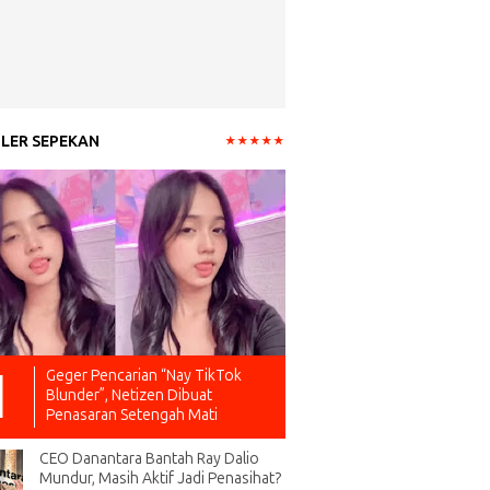
LER SEPEKAN
Geger Pencarian “Nay TikTok
Blunder”, Netizen Dibuat
Penasaran Setengah Mati
CEO Danantara Bantah Ray Dalio
Mundur, Masih Aktif Jadi Penasihat?