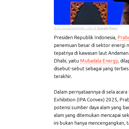
Ikuti liputansembilan.com di
Google News
Presiden Republik Indonesia,
Prab
penemuan besar di sektor energi nas
tepatnya di kawasan laut Andaman
Dhabi, yaitu
Mubadala Energy
, di
disebut-sebut sebagai yang terbes
terakhir.
Dalam pernyataannya di sela acara
Exhibition (IPA Convex) 2025, 
potensi sumber daya alam yang ba
alam yang ditemukan mencapai seki
ini bukan hanya mencengangkan, ta