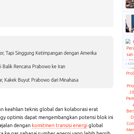
or, Tapi Singgung Ketimpangan dengan Amerika
« KE
i Balik Rencana Prabowo ke Iran
r, Kakek Buyut Prabowo dari Minahasa
keahlian teknis global dan kolaborasi erat
rgy optimis dapat mengembangkan potensi blok ini
sejalan dengan
komitmen transisi energi
global
ara ke gas sebagai sumber energi yang lebih bersih