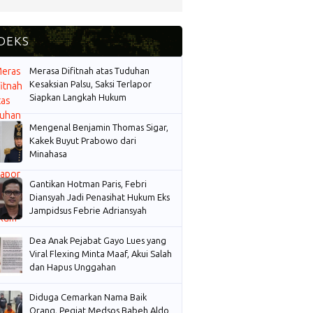
Merasa Difitnah atas Tuduhan
Kesaksian Palsu, Saksi Terlapor
Siapkan Langkah Hukum
Mengenal Benjamin Thomas Sigar,
Kakek Buyut Prabowo dari
Minahasa
Gantikan Hotman Paris, Febri
Diansyah Jadi Penasihat Hukum Eks
Jampidsus Febrie Adriansyah
Dea Anak Pejabat Gayo Lues yang
Viral Flexing Minta Maaf, Akui Salah
dan Hapus Unggahan
Diduga Cemarkan Nama Baik
Orang, Pegiat Medsos Babeh Aldo