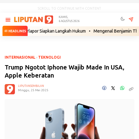
SCROLL TO CONTINUE WITH CONTENT
KAMIS,
6 AGUSTUS 2026
si Terlapor Siapkan Langkah Hukum
•
Mengenal Benjamin Thomas Sigar,
HEADLINES
INTERNASIONAL
›
TEKNOLOGI
Trump Ngotot Iphone Wajib Made In USA,
Apple Keberatan
LIPUTANSEMBILAN
Minggu, 25 Mei 2025