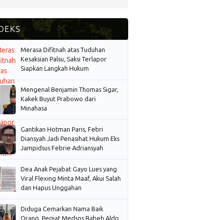
Merasa Difitnah atas Tuduhan
Kesaksian Palsu, Saksi Terlapor
Siapkan Langkah Hukum
Mengenal Benjamin Thomas Sigar,
Kakek Buyut Prabowo dari
Minahasa
Gantikan Hotman Paris, Febri
Diansyah Jadi Penasihat Hukum Eks
Jampidsus Febrie Adriansyah
Dea Anak Pejabat Gayo Lues yang
Viral Flexing Minta Maaf, Akui Salah
dan Hapus Unggahan
Diduga Cemarkan Nama Baik
Orang, Pegiat Medsos Babeh Aldo