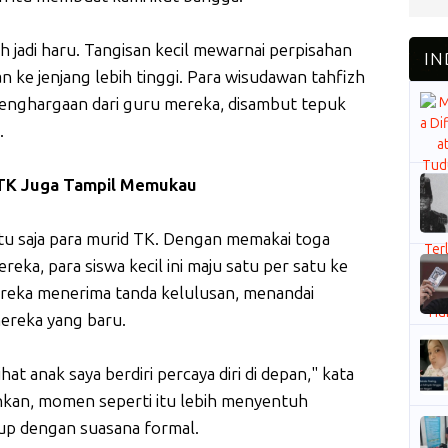
jadi haru. Tangisan kecil mewarnai perpisahan
n ke jenjang lebih tinggi. Para wisudawan tahfizh
penghargaan dari guru mereka, disambut tepuk
.
 TK Juga Tampil Memukau
tu saja para murid TK. Dengan memakai toga
eka, para siswa kecil ini maju satu per satu ke
ereka menerima tanda kelulusan, menandai
mereka yang baru.
at anak saya berdiri percaya diri di depan," kata
hkan, momen seperti itu lebih menyentuh
tup dengan suasana formal.