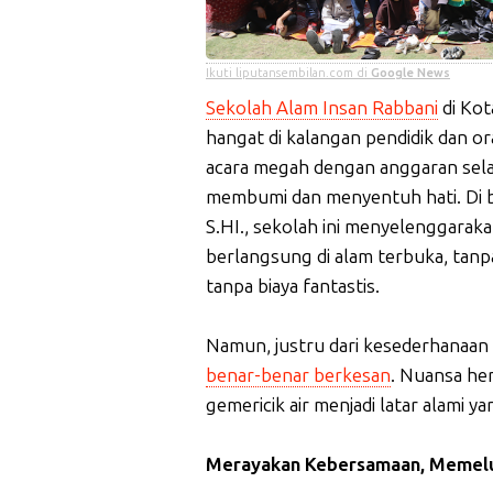
Ikuti liputansembilan.com di
Google News
Sekolah Alam Insan Rabbani
di Kot
hangat di kalangan pendidik dan 
acara megah dengan anggaran selan
membumi dan menyentuh hati. Di 
S.HI., sekolah ini menyelenggaraka
berlangsung di alam terbuka, tan
tanpa biaya fantastis.
Namun, justru dari kesederhanaan 
benar-benar berkesan
. Nuansa he
gemericik air menjadi latar alami
Merayakan Kebersamaan, Memel