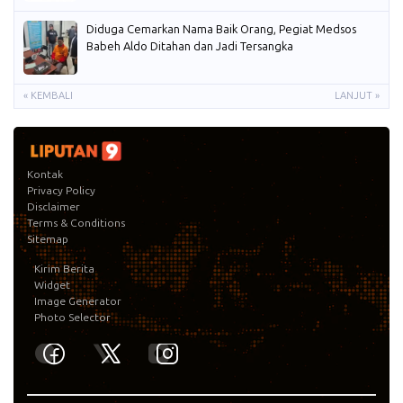
Diduga Cemarkan Nama Baik Orang, Pegiat Medsos
Babeh Aldo Ditahan dan Jadi Tersangka
« KEMBALI
LANJUT »
Kontak
Privacy Policy
Disclaimer
Terms & Conditions
Sitemap
Kirim Berita
Widget
Image Generator
Photo Selector