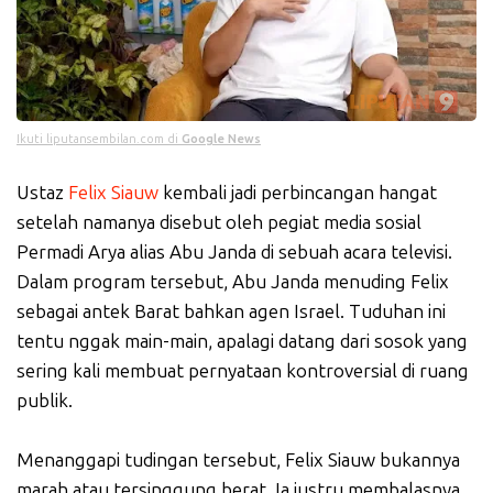
Ikuti liputansembilan.com di
Google News
Ustaz
Felix Siauw
kembali jadi perbincangan hangat
setelah namanya disebut oleh pegiat media sosial
Permadi Arya alias Abu Janda di sebuah acara televisi.
Dalam program tersebut, Abu Janda menuding Felix
sebagai antek Barat bahkan agen Israel. Tuduhan ini
tentu nggak main-main, apalagi datang dari sosok yang
sering kali membuat pernyataan kontroversial di ruang
publik.
Menanggapi tudingan tersebut, Felix Siauw bukannya
marah atau tersinggung berat. Ia justru membalasnya