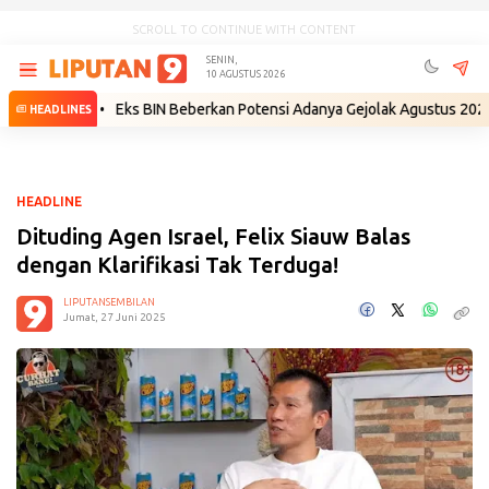
SCROLL TO CONTINUE WITH CONTENT
SENIN,
10 AGUSTUS 2026
iri
•
Eks BIN Beberkan Potensi Adanya Gejolak Agustus 2026: Masuk F
HEADLINES
HEADLINE
Dituding Agen Israel, Felix Siauw Balas
dengan Klarifikasi Tak Terduga!
LIPUTANSEMBILAN
Jumat, 27 Juni 2025