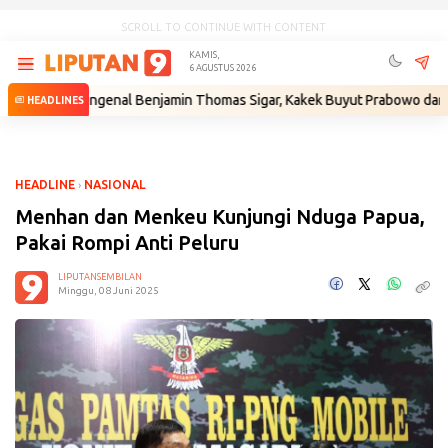
SCROLL TO CONTINUE WITH CONTENT
KAMIS,
6 AGUSTUS 2026
Mengenal Benjamin Thomas Sigar, Kakek Buyut Prabowo dari Minahasa
•
HEADLINES
HEADLINE
›
NASIONAL
Menhan dan Menkeu Kunjungi Nduga Papua,
Pakai Rompi Anti Peluru
LIPUTANSEMBILAN
Minggu, 08 Juni 2025