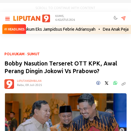
SCROLL TO CONTINUE WITH CONTENT
KAMIS,
6 AGUSTUS 2026
hat Hukum Eks Jampidsus Febrie Adriansyah
•
Dea Anak Pejabat Gayo Lue
HEADLINES
POLHUKAM
›
SUMUT
Bobby Nasution Terseret OTT KPK, Awal
Perang Dingin Jokowi Vs Prabowo?
LIPUTANSEMBILAN
Rabu, 09 Juli 2025