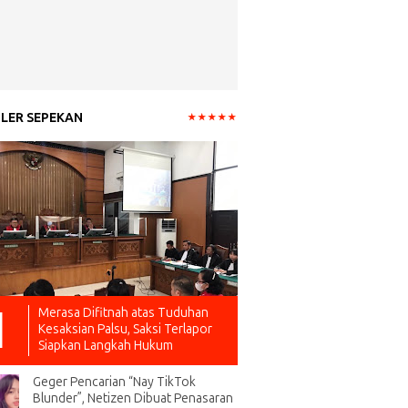
LER SEPEKAN
Merasa Difitnah atas Tuduhan
Kesaksian Palsu, Saksi Terlapor
Siapkan Langkah Hukum
Geger Pencarian “Nay TikTok
Blunder”, Netizen Dibuat Penasaran