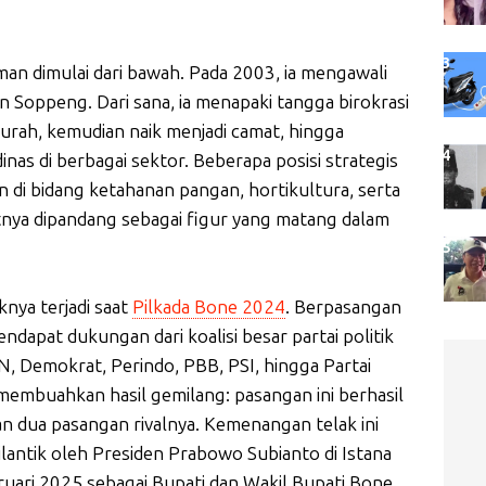
sman dimulai dari bawah. Pada 2003, ia mengawali
 Soppeng. Dari sana, ia menapaki tangga birokrasi
lurah, kemudian naik menjadi camat, hingga
inas di berbagai sektor. Beberapa posisi strategis
n di bidang ketahanan pangan, hortikultura, serta
nya dipandang sebagai figur yang matang dalam
knya terjadi saat
Pilkada Bone 2024
. Berpasangan
ndapat dukungan dari koalisi besar partai politik
N, Demokrat, Perindo, PBB, PSI, hingga Partai
membuahkan hasil gemilang: pasangan ini berhasil
n dua pasangan rivalnya. Kemenangan telak ini
antik oleh Presiden Prabowo Subianto di Istana
uari 2025 sebagai Bupati dan Wakil Bupati Bone