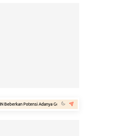
 Potensi Adanya Gejolak Agustus 2026: Masuk Fase Krisis, Tinggal Tung