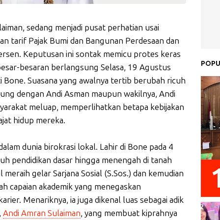
laiman, sedang menjadi pusat perhatian usai
ikan tarif Pajak Bumi dan Bangunan Perdesaan dan
rsen. Keputusan ini sontak memicu protes keras
POPU
besar-besaran berlangsung Selasa, 19 Agustus
i Bone. Suasana yang awalnya tertib berubah ricuh
sung dengan Andi Asman maupun wakilnya, Andi
yarakat meluap, memperlihatkan betapa kebijakan
jat hidup mereka.
lam dunia birokrasi lokal. Lahir di Bone pada 4
h pendidikan dasar hingga menengah di tanah
il meraih gelar Sarjana Sosial (S.Sos.) dan kemudian
ah capaian akademik yang menegaskan
er. Menariknya, ia juga dikenal luas sebagai adik
,
Andi Amran Sulaiman
, yang membuat kiprahnya