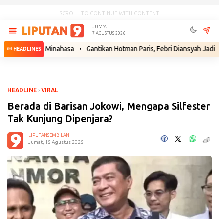
SCROLL TO CONTINUE WITH CONTENT
JUM'AT,
7 AGUSTUS 2026
dari Minahasa
•
Gantikan Hotman Paris, Febri Diansyah Jadi Penasihat
HEADLINES
HEADLINE
›
VIRAL
Berada di Barisan Jokowi, Mengapa Silfester
Tak Kunjung Dipenjara?
LIPUTANSEMBILAN
Jumat, 15 Agustus 2025