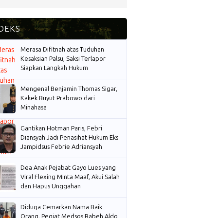
Merasa Difitnah atas Tuduhan
Kesaksian Palsu, Saksi Terlapor
Siapkan Langkah Hukum
Mengenal Benjamin Thomas Sigar,
Kakek Buyut Prabowo dari
Minahasa
Gantikan Hotman Paris, Febri
Diansyah Jadi Penasihat Hukum Eks
Jampidsus Febrie Adriansyah
Dea Anak Pejabat Gayo Lues yang
Viral Flexing Minta Maaf, Akui Salah
dan Hapus Unggahan
Diduga Cemarkan Nama Baik
Orang, Pegiat Medsos Babeh Aldo