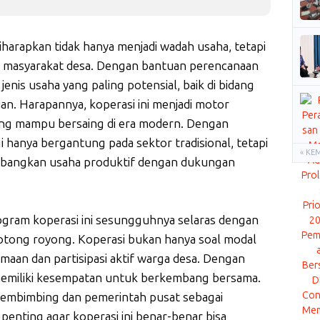
iharapkan tidak hanya menjadi wadah usaha, tetapi
 masyarakat desa. Dengan bantuan perencanaan
enis usaha yang paling potensial, baik di bidang
an. Harapannya, koperasi ini menjadi motor
ng mampu bersaing di era modern. Dengan
gi hanya bergantung pada sektor tradisional, tetapi
« KE
mbangkan usaha produktif dengan dukungan
program koperasi ini sesungguhnya selaras dengan
ong royong. Koperasi bukan hanya soal modal
amaan dan partisipasi aktif warga desa. Dengan
a memiliki kesempatan untuk berkembang bersama.
pembimbing dan pemerintah pusat sebagai
penting agar koperasi ini benar-benar bisa