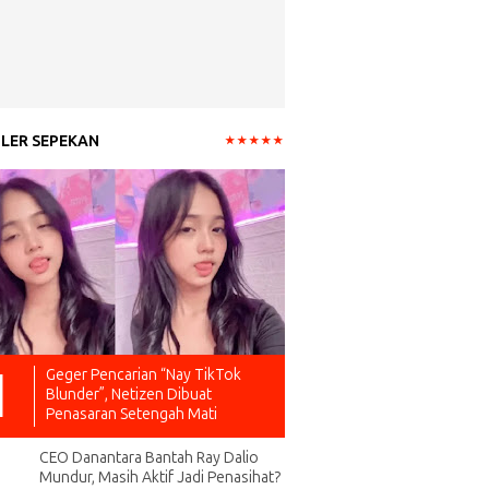
LER SEPEKAN
Geger Pencarian “Nay TikTok
Blunder”, Netizen Dibuat
Penasaran Setengah Mati
CEO Danantara Bantah Ray Dalio
Mundur, Masih Aktif Jadi Penasihat?