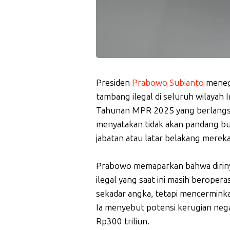
Presiden
Prabowo Subianto
meneg
tambang ilegal di seluruh wilayah 
Tahunan MPR 2025 yang berlangsun
menyatakan tidak akan pandang bul
jabatan atau latar belakang mereka
Prabowo memaparkan bahwa diriny
ilegal yang saat ini masih beroper
sekadar angka, tetapi mencermink
Ia menyebut potensi kerugian negar
Rp300 triliun.