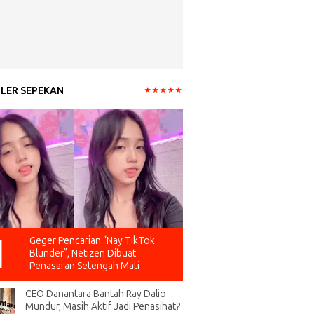
LER SEPEKAN
Geger Pencarian “Nay TikTok
Blunder”, Netizen Dibuat
Penasaran Setengah Mati
CEO Danantara Bantah Ray Dalio
Mundur, Masih Aktif Jadi Penasihat?