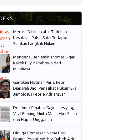
Merasa Difitnah atas Tuduhan
Kesaksian Palsu, Saksi Terlapor
Siapkan Langkah Hukum
Mengenal Benjamin Thomas Sigar,
Kakek Buyut Prabowo dari
Minahasa
Gantikan Hotman Paris, Febri
Diansyah Jadi Penasihat Hukum Eks
Jampidsus Febrie Adriansyah
Dea Anak Pejabat Gayo Lues yang
Viral Flexing Minta Maaf, Akui Salah
dan Hapus Unggahan
Diduga Cemarkan Nama Baik
Orang, Pegiat Medsos Babeh Aldo