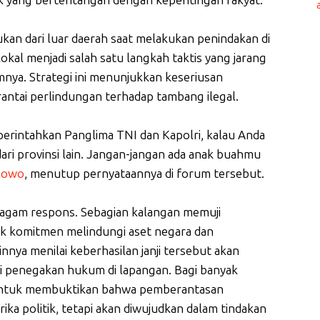
k yang bertentangan dengan kepentingan rakyat.
an dari luar daerah saat melakukan penindakan di
lokal menjadi salah satu langkah taktis yang jarang
nya. Strategi ini menunjukkan keseriusan
ntai perlindungan terhadap tambang ilegal.
 perintahkan Panglima TNI dan Kapolri, kalau Anda
dari provinsi lain. Jangan-jangan ada anak buahmu
bowo
, menutup pernyataannya di forum tersebut.
ragam respons. Sebagian kalangan memuji
k komitmen melindungi aset negara dan
nnya menilai keberhasilan janji tersebut akan
si penegakan hukum di lapangan. Bagi banyak
 untuk membuktikan bahwa pemberantasan
ika politik, tetapi akan diwujudkan dalam tindakan