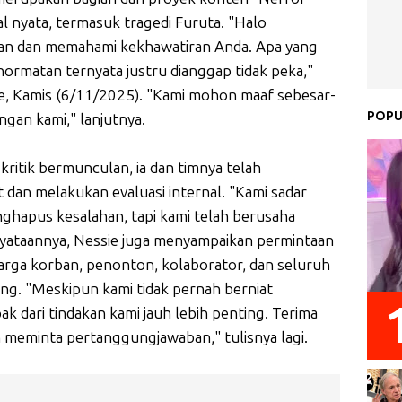
l nyata, termasuk tragedi Furuta. "Halo
an dan memahami kekhawatiran Anda. Apa yang
ormatan ternyata justru dianggap tidak peka,"
dge, Kamis (6/11/2025). "Kami mohon maaf sebesar-
POPU
gan kami," lanjutnya.
itik bermunculan, ia dan timnya telah
dan melakukan evaluasi internal. "Kami sadar
nghapus kesalahan, tapi kami telah berusaha
nyataannya, Nessie juga menyampaikan permintaan
arga korban, penonton, kolaborator, dan seluruh
ng. "Meskipun kami tidak pernah berniat
k dari tindakan kami jauh lebih penting. Terima
 meminta pertanggungjawaban," tulisnya lagi.