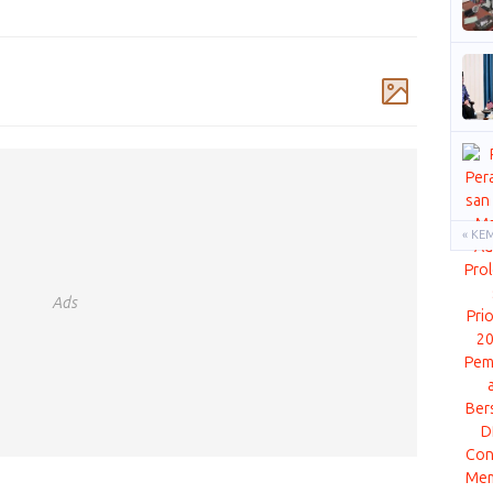
Komentar
« KE
Ads