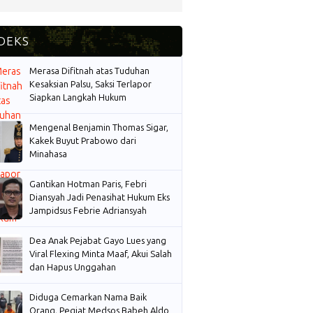
Merasa Difitnah atas Tuduhan
Kesaksian Palsu, Saksi Terlapor
Siapkan Langkah Hukum
Mengenal Benjamin Thomas Sigar,
Kakek Buyut Prabowo dari
Minahasa
Gantikan Hotman Paris, Febri
Diansyah Jadi Penasihat Hukum Eks
Jampidsus Febrie Adriansyah
Dea Anak Pejabat Gayo Lues yang
Viral Flexing Minta Maaf, Akui Salah
dan Hapus Unggahan
Diduga Cemarkan Nama Baik
Orang, Pegiat Medsos Babeh Aldo