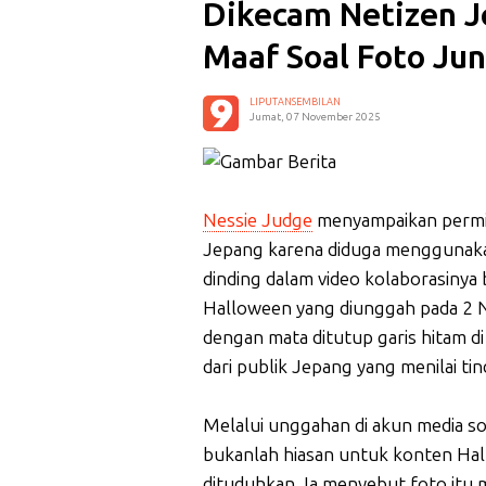
Dikecam Netizen J
Maaf Soal Foto Jun
LIPUTANSEMBILAN
Jumat, 07 November 2025
Nessie Judge
menyampaikan permin
Jepang karena diduga menggunak
dinding dalam video kolaborasiny
Halloween yang diunggah pada 2 
dengan mata ditutup garis hitam di
dari publik Jepang yang menilai t
Melalui unggahan di akun media so
bukanlah hiasan untuk konten Hal
dituduhkan. Ia menyebut foto itu 