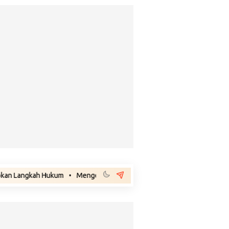
ah Hukum
•
Mengenal Benjamin Thomas Sigar, Kakek Buyut Prabowo dar