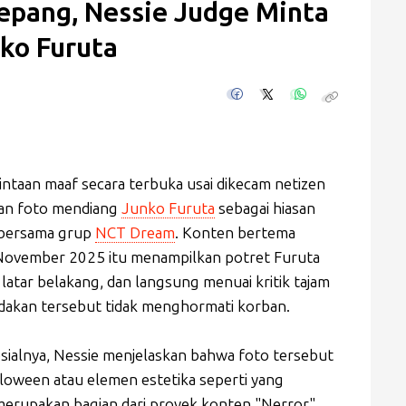
epang, Nessie Judge Minta
ko Furuta
taan maaf secara terbuka usai dikecam netizen
an foto mendiang
Junko Furuta
sebagai hiasan
a bersama grup
NCT Dream
. Konten bertema
November 2025 itu menampilkan potret Furuta
 latar belakang, dan langsung menuai kritik tajam
indakan tersebut tidak menghormati korban.
sialnya, Nessie menjelaskan bahwa foto tersebut
loween atau elemen estetika seperti yang
merupakan bagian dari proyek konten "Nerror"