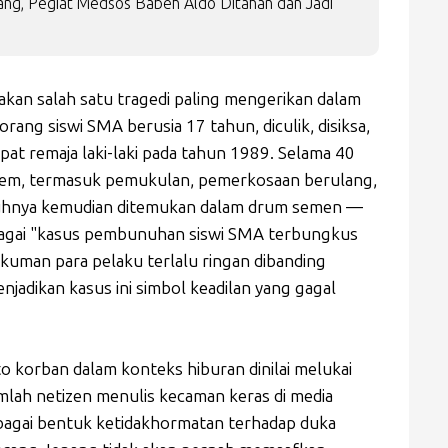
ng, Pegiat Medsos Babeh Aldo Ditahan dan Jadi
kan salah satu tragedi paling mengerikan dalam
orang siswi SMA berusia 17 tahun, diculik, disiksa,
pat remaja laki-laki pada tahun 1989. Selama 40
trem, termasuk pemukulan, pemerkosaan berulang,
uhnya kemudian ditemukan dalam drum semen —
sebagai "kasus pembunuhan siswi SMA terbungkus
kuman para pelaku terlalu ringan dibanding
jadikan kasus ini simbol keadilan yang gagal
 korban dalam konteks hiburan dinilai melukai
mlah netizen menulis kecaman keras di media
ebagai bentuk ketidakhormatan terhadap duka