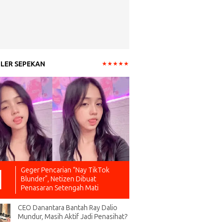
LER SEPEKAN
Geger Pencarian “Nay TikTok
Blunder”, Netizen Dibuat
Penasaran Setengah Mati
CEO Danantara Bantah Ray Dalio
Mundur, Masih Aktif Jadi Penasihat?