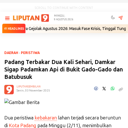
SCROLL TO CONTINUE WITH CONTENT
MINGGU,
9 AGUSTUS 2026
danya Gejolak Agustus 2026: Masuk Fase Krisis, Tinggal Tunggu Pemicu!
HEADLINES
DAERAH
›
PERISTIWA
Padang Terbakar Dua Kali Sehari, Damkar
Sigap Padamkan Api di Bukit Gado-Gado dan
Batubusuk
LIPUTANSEMBILAN
Senin, 03 November 2025
Dua peristiwa
kebakaran
lahan terjadi secara beruntun
di
Kota Padang
pada Minggu (2/11), menimbulkan