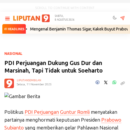
SCROLL TO CONTINUE WITH CONTENT
SABTU,
8 AGUSTUS 2026
ukum
•
Mengenal Benjamin Thomas Sigar, Kakek Buyut Prabowo dari Mi
HEADLINES
NASIONAL
PDI Perjuangan Dukung Gus Dur dan
Marsinah, Tapi Tidak untuk Soeharto
LIPUTANSEMBILAN
Selasa, 11 November 2025
Politikus
PDI Perjuangan
Guntur Romli
menyatakan
partainya menghormati keputusan Presiden
Prabowo
Subianto
yang memberikan gelar Pahlawan Nasional