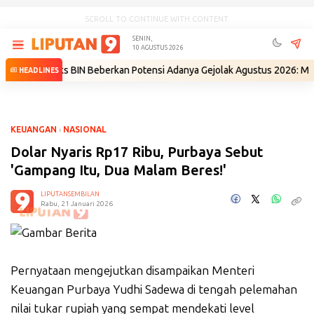
SCROLL TO CONTINUE WITH CONTENT
SENIN,
10 AGUSTUS 2026
i
•
Eks BIN Beberkan Potensi Adanya Gejolak Agustus 2026: Masuk Fase
HEADLINES
KEUANGAN
›
NASIONAL
Dolar Nyaris Rp17 Ribu, Purbaya Sebut
'Gampang Itu, Dua Malam Beres!'
LIPUTANSEMBILAN
Rabu, 21 Januari 2026
Pernyataan mengejutkan disampaikan Menteri
Keuangan Purbaya Yudhi Sadewa di tengah pelemahan
nilai tukar rupiah yang sempat mendekati level