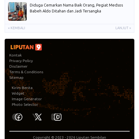
Diduga Cemarkan Nama Baik Orang, Pegiat Medsos
Babeh Aldo Ditahan dan Jadi Tersangka
« KEMBALI
LANJUT »
Kontak
Privacy Policy
Disclaimer
Terms & Conditions
Sitemap
Kirim Berita
Widget
Image Generator
Photo Selector
Copyright © 2023 -
2026
Liputan Sembilan