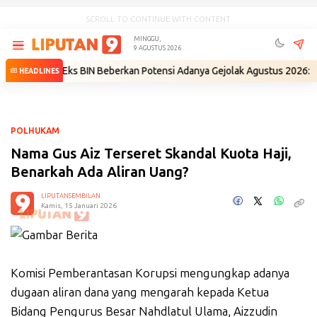
SCROLL TO CONTINUE WITH CONTENT
MINGGU,
9 AGUSTUS 2026
ri
•
Eks BIN Beberkan Potensi Adanya Gejolak Agustus 2026: Masuk Fas
HEADLINES
POLHUKAM
Nama Gus Aiz Terseret Skandal Kuota Haji,
Benarkah Ada Aliran Uang?
LIPUTANSEMBILAN
Kamis, 15 Januari 2026
Komisi Pemberantasan Korupsi mengungkap adanya
dugaan aliran dana yang mengarah kepada Ketua
Bidang Pengurus Besar Nahdlatul Ulama, Aizzudin