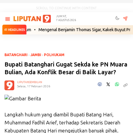
SCROLL TO CONTINUE WITH CONTENT
JUM'AT,
7 AGUSTUS 2026
ah Hukum
•
Mengenal Benjamin Thomas Sigar, Kakek Buyut Prabowo dar
HEADLINES
BATANGHARI
›
JAMBI
›
POLHUKAM
Bupati Batanghari Gugat Sekda ke PN Muara
Bulian, Ada Konflik Besar di Balik Layar?
LIPUTANSEMBILAN
Selasa, 17 Februari 2026
Langkah hukum yang diambil Bupati Batang Hari,
Muhammad Fadhil Arief, terhadap Sekretaris Daerah
Kabupaten Batang Hari mengejutkan banyak pihak.