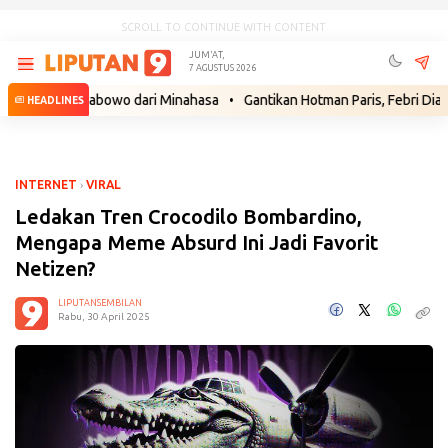
SCROLL TO CONTINUE WITH CONTENT
JUM'AT,
7 AGUSTUS 2026
yut Prabowo dari Minahasa
•
Gantikan Hotman Paris, Febri Diansyah Ja
HEADLINES
INTERNET
›
VIRAL
Ledakan Tren Crocodilo Bombardino,
Mengapa Meme Absurd Ini Jadi Favorit
Netizen?
LIPUTANSEMBILAN
Rabu, 30 April 2025