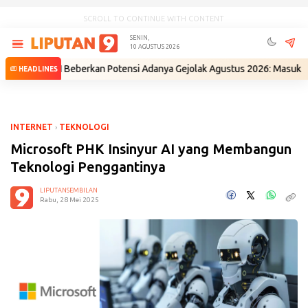
SCROLL TO CONTINUE WITH CONTENT
SENIN,
10 AGUSTUS 2026
BIN Beberkan Potensi Adanya Gejolak Agustus 2026: Masuk Fase Krisis, 
HEADLINES
INTERNET
›
TEKNOLOGI
Microsoft PHK Insinyur AI yang Membangun
Teknologi Penggantinya
LIPUTANSEMBILAN
Rabu, 28 Mei 2025