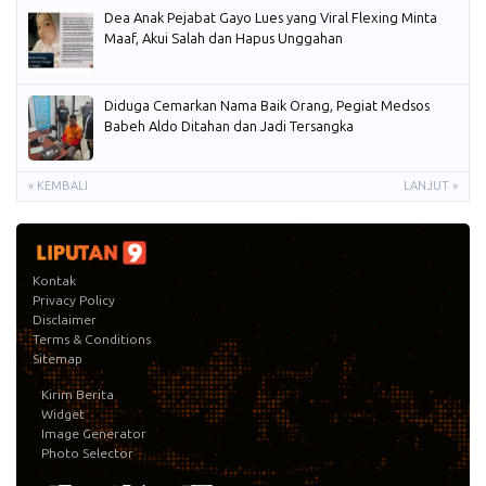
Dea Anak Pejabat Gayo Lues yang Viral Flexing Minta
Maaf, Akui Salah dan Hapus Unggahan
Diduga Cemarkan Nama Baik Orang, Pegiat Medsos
Babeh Aldo Ditahan dan Jadi Tersangka
« KEMBALI
LANJUT »
Kontak
Privacy Policy
Disclaimer
Terms & Conditions
Sitemap
Kirim Berita
Widget
Image Generator
Photo Selector