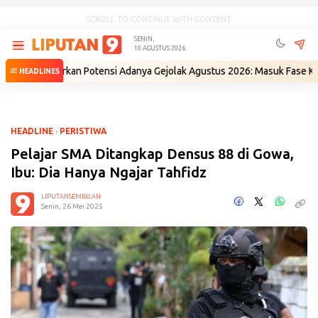
SCROLL TO CONTINUE WITH CONTENT
SENIN,
10 AGUSTUS 2026
berkan Potensi Adanya Gejolak Agustus 2026: Masuk Fase Krisis, Tingg
HEADLINES
HEADLINE
›
PERISTIWA
Pelajar SMA Ditangkap Densus 88 di Gowa,
Ibu: Dia Hanya Ngajar Tahfidz
LIPUTANSEMBILAN
Senin, 26 Mei 2025