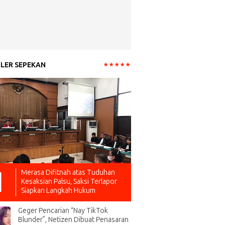
LER SEPEKAN
Merasa Difitnah atas Tuduhan
Kesaksian Palsu, Saksi Terlapor
Siapkan Langkah Hukum
Geger Pencarian “Nay TikTok
Blunder”, Netizen Dibuat Penasaran