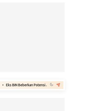
IN Beberkan Potensi Adanya Gejolak Agustus 2026: Masuk Fase Krisis, 