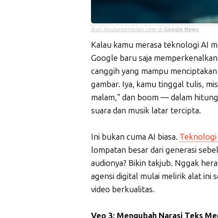
Ikuti liputansembilan.com di
Google News
Kalau kamu merasa teknologi AI ma
Google baru saja memperkenalka
canggih yang mampu menciptakan vid
gambar. Iya, kamu tinggal tulis, mi
malam," dan boom — dalam hitunga
suara dan musik latar tercipta.
Ini bukan cuma AI biasa.
Teknologi 
lompatan besar dari generasi sebe
audionya? Bikin takjub. Nggak hera
agensi digital mulai melirik alat i
video berkualitas.
Veo 3: Mengubah Narasi Teks Men