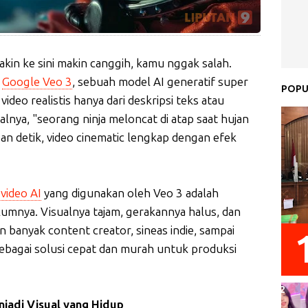
kin ke sini makin canggih, kamu nggak salah.
n
Google Veo 3
, sebuah model AI generatif super
POPU
eo realistis hanya dari deskripsi teks atau
salnya, "seorang ninja meloncat di atap saat hujan
n detik, video cinematic lengkap dengan efek
video AI
yang digunakan oleh Veo 3 adalah
lumnya. Visualnya tajam, gerakannya halus, dan
n banyak content creator, sineas indie, sampai
ni sebagai solusi cepat dan murah untuk produksi
jadi Visual yang Hidup