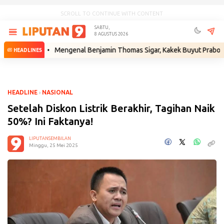
SCROLL TO CONTINUE WITH CONTENT
SABTU,
8 AGUSTUS 2026
kum
•
Mengenal Benjamin Thomas Sigar, Kakek Buyut Prabowo dari Min
HEADLINES
HEADLINE
›
NASIONAL
Setelah Diskon Listrik Berakhir, Tagihan Naik
50%? Ini Faktanya!
LIPUTANSEMBILAN
Minggu, 25 Mei 2025