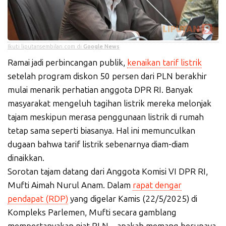
Ikuti liputansembilan.com di
Google News
Ramai jadi perbincangan publik,
kenaikan tarif listrik
setelah program diskon 50 persen dari PLN berakhir
mulai menarik perhatian anggota DPR RI. Banyak
masyarakat mengeluh tagihan listrik mereka melonjak
tajam meskipun merasa penggunaan listrik di rumah
tetap sama seperti biasanya. Hal ini memunculkan
dugaan bahwa tarif listrik sebenarnya diam-diam
dinaikkan.
Sorotan tajam datang dari Anggota Komisi VI DPR RI,
Mufti Aimah Nurul Anam. Dalam
rapat dengar
pendapat (RDP)
yang digelar Kamis (22/5/2025) di
Kompleks Parlemen, Mufti secara gamblang
mempertanyakan niat PLN—apakah memang berupaya