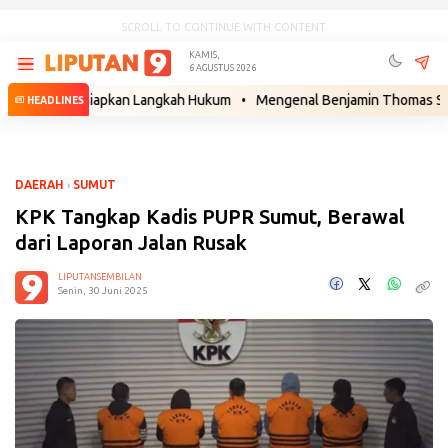
SCROLL TO CONTINUE WITH CONTENT
KAMIS,
6 AGUSTUS 2026
apor Siapkan Langkah Hukum
•
Mengenal Benjamin Thomas Sigar, Kakek
HEADLINES
DAERAH
›
SUMUT
KPK Tangkap Kadis PUPR Sumut, Berawal
dari Laporan Jalan Rusak
LIPUTANSEMBILAN
Senin, 30 Juni 2025