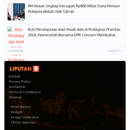
PM Anwar Ungkap Kerugian Rp880 Miliar Dana Pensiun
Malaysia Akibat Ulah Gibran
RUU Perampasan Aset Masih Ada di Prolegnas Prioritas
2026, Pemerintah Bersama DPR Concern Membahas
« KEMBALI
LANJUT »
Kontak
Privacy Policy
Disclaimer
Terms & Conditions
Sitemap
Kirim Berita
Widget
Image Generator
Photo Selector