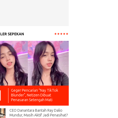
LER SEPEKAN
Geger Pencarian “Nay TikTok
Blunder”, Netizen Dibuat
Penasaran Setengah Mati
CEO Danantara Bantah Ray Dalio
Mundur, Masih Aktif Jadi Penasihat?