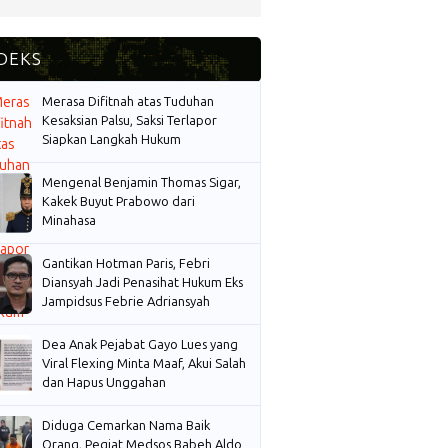
Merasa Difitnah atas Tuduhan
Kesaksian Palsu, Saksi Terlapor
Siapkan Langkah Hukum
Mengenal Benjamin Thomas Sigar,
Kakek Buyut Prabowo dari
Minahasa
Gantikan Hotman Paris, Febri
Diansyah Jadi Penasihat Hukum Eks
Jampidsus Febrie Adriansyah
Dea Anak Pejabat Gayo Lues yang
Viral Flexing Minta Maaf, Akui Salah
dan Hapus Unggahan
Diduga Cemarkan Nama Baik
Orang, Pegiat Medsos Babeh Aldo