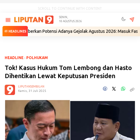
SCROLL TO CONTINUE WITH CONTENT
SENIN,
10 AGUSTUS 2026
 Beberkan Potensi Adanya Gejolak Agustus 2026: Masuk Fase Krisis, Ti
HEADLINES
HEADLINE
›
POLHUKAM
Tok! Kasus Hukum Tom Lembong dan Hasto
Dihentikan Lewat Keputusan Presiden
LIPUTANSEMBILAN
Kamis, 31 Juli 2025