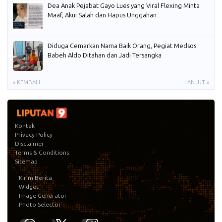
Dea Anak Pejabat Gayo Lues yang Viral Flexing Minta
Maaf, Akui Salah dan Hapus Unggahan
Diduga Cemarkan Nama Baik Orang, Pegiat Medsos
Babeh Aldo Ditahan dan Jadi Tersangka
« KEMBALI
LANJUT »
Kontak
Privacy Policy
Disclaimer
Terms & Conditions
Sitemap
Kirim Berita
Widget
Image Generator
Photo Selector