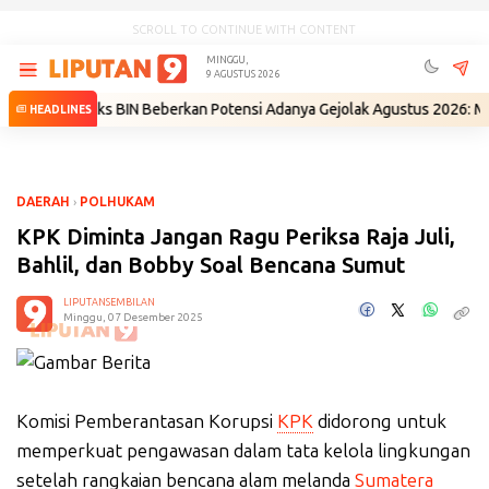
SCROLL TO CONTINUE WITH CONTENT
MINGGU,
9 AGUSTUS 2026
i
•
Eks BIN Beberkan Potensi Adanya Gejolak Agustus 2026: Masuk Fase
HEADLINES
DAERAH
›
POLHUKAM
KPK Diminta Jangan Ragu Periksa Raja Juli,
Bahlil, dan Bobby Soal Bencana Sumut
LIPUTANSEMBILAN
Minggu, 07 Desember 2025
Komisi Pemberantasan Korupsi
KPK
didorong untuk
memperkuat pengawasan dalam tata kelola lingkungan
setelah rangkaian bencana alam melanda
Sumatera