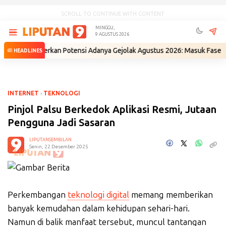
SCROLL TO CONTINUE WITH CONTENT
MINGGU,
9 AGUSTUS 2026
IN Beberkan Potensi Adanya Gejolak Agustus 2026: Masuk Fase Krisis, T
HEADLINES
INTERNET
›
TEKNOLOGI
Pinjol Palsu Berkedok Aplikasi Resmi, Jutaan
Pengguna Jadi Sasaran
LIPUTANSEMBILAN
Senin, 22 Desember 2025
Perkembangan
teknologi digital
memang memberikan
banyak kemudahan dalam kehidupan sehari-hari.
Namun di balik manfaat tersebut, muncul tantangan