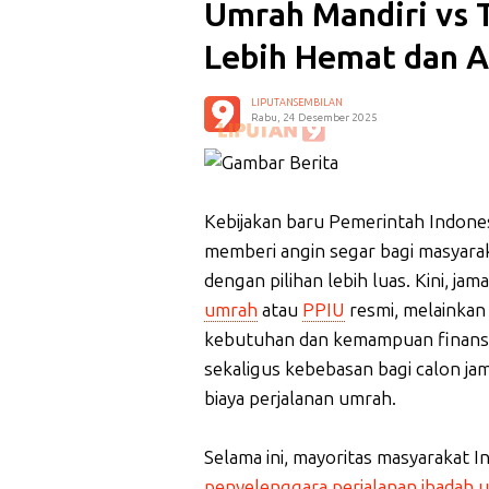
Umrah Mandiri vs 
Lebih Hemat dan 
LIPUTANSEMBILAN
Rabu, 24 Desember 2025
Kebijakan baru Pemerintah Indone
memberi angin segar bagi masyarak
dengan pilihan lebih luas. Kini, j
umrah
atau
PPIU
resmi, melainkan 
kebutuhan dan kemampuan finansial
sekaligus kebebasan bagi calon j
biaya perjalanan umrah.
Selama ini, mayoritas masyarakat 
penyelenggara perjalanan ibadah 