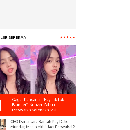
LER SEPEKAN
Geger Pencarian “Nay TikTok
Blunder”, Netizen Dibuat
Penasaran Setengah Mati
CEO Danantara Bantah Ray Dalio
Mundur, Masih Aktif Jadi Penasihat?