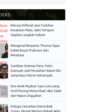
Merasa Difitnah atas Tuduhan
Kesaksian Palsu, Saksi Terlapor
Siapkan Langkah Hukum
Mengenal Benjamin Thomas Sigar,
Kakek Buyut Prabowo dari
Minahasa
Gantikan Hotman Paris, Febri
Diansyah Jadi Penasihat Hukum Eks
Jampidsus Febrie Adriansyah
Dea Anak Pejabat Gayo Lues yang
Viral Flexing Minta Maaf, Akui Salah
dan Hapus Unggahan
Diduga Cemarkan Nama Baik
Orang, Pegiat Medsos Babeh Aldo