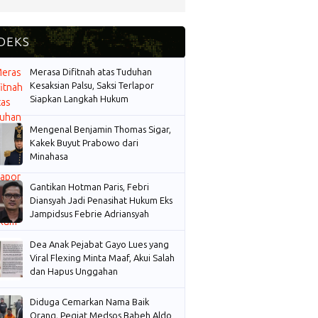
Merasa Difitnah atas Tuduhan
Kesaksian Palsu, Saksi Terlapor
Siapkan Langkah Hukum
Mengenal Benjamin Thomas Sigar,
Kakek Buyut Prabowo dari
Minahasa
Gantikan Hotman Paris, Febri
Diansyah Jadi Penasihat Hukum Eks
Jampidsus Febrie Adriansyah
Dea Anak Pejabat Gayo Lues yang
Viral Flexing Minta Maaf, Akui Salah
dan Hapus Unggahan
Diduga Cemarkan Nama Baik
Orang, Pegiat Medsos Babeh Aldo