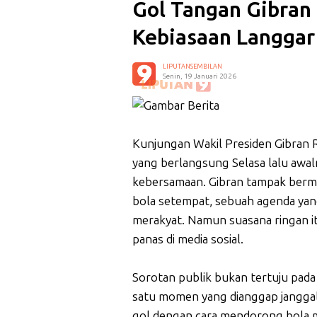
Gol Tangan Gibran
Kebiasaan Langgar
LIPUTANSEMBILAN
Senin, 19 Januari 2026
Kunjungan Wakil Presiden Gibran
yang berlangsung Selasa lalu awal
kebersamaan. Gibran tampak berma
bola setempat, sebuah agenda ya
merakyat. Namun suasana ringan 
panas di media sosial.
Sorotan publik bukan tertuju pad
satu momen yang dianggap janggal
gol dengan cara mendorong bola 