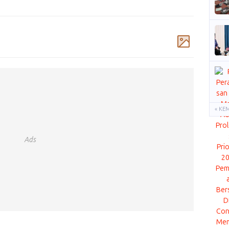
Komentar
« KE
Ads