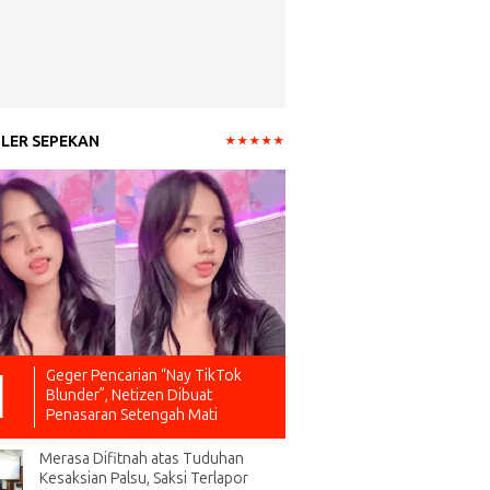
LER SEPEKAN
Geger Pencarian “Nay TikTok
Blunder”, Netizen Dibuat
Penasaran Setengah Mati
Merasa Difitnah atas Tuduhan
Kesaksian Palsu, Saksi Terlapor