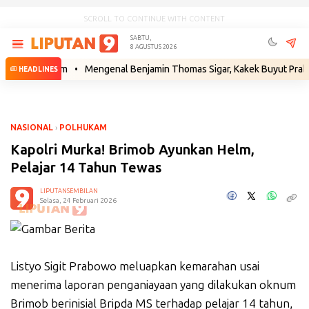
SCROLL TO CONTINUE WITH CONTENT
SABTU,
8 AGUSTUS 2026
h Hukum
•
Mengenal Benjamin Thomas Sigar, Kakek Buyut Prabowo dari
HEADLINES
NASIONAL
›
POLHUKAM
Kapolri Murka! Brimob Ayunkan Helm,
Pelajar 14 Tahun Tewas
LIPUTANSEMBILAN
Selasa, 24 Februari 2026
Listyo Sigit Prabowo meluapkan kemarahan usai
menerima laporan penganiayaan yang dilakukan oknum
Brimob berinisial Bripda MS terhadap pelajar 14 tahun,