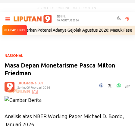
SCROLL TO CONTINUE WITH CONTENT
SENIN,
10 AGUSTUS 2026
berkan Potensi Adanya Gejolak Agustus 2026: Masuk Fase Krisis, Tingga
HEADLINES
NASIONAL
Masa Depan Monetarisme Pasca Milton
Friedman
LIPUTANSEMBILAN
Senin, 09 Februari 2026
Analisis atas NBER Working Paper Michael D. Bordo,
Januari 2026