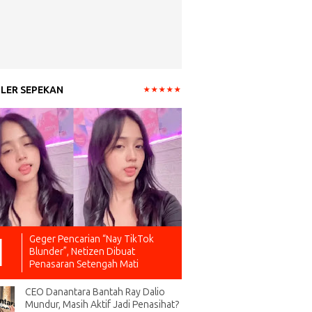
LER SEPEKAN
Geger Pencarian “Nay TikTok
Blunder”, Netizen Dibuat
Penasaran Setengah Mati
CEO Danantara Bantah Ray Dalio
Mundur, Masih Aktif Jadi Penasihat?