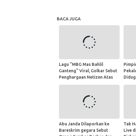
BACA JUGA
Lagu "MBG Mas Bahlil
Pimpi
Ganteng" Viral, Golkar Sebut
Pekal
Penghargaan Netizen Atas
Didug
Kerja Keras Bahlil
Santr
Abu Janda Dilaporkan ke
Tak H
Bareskrim gegara Sebut
Live d