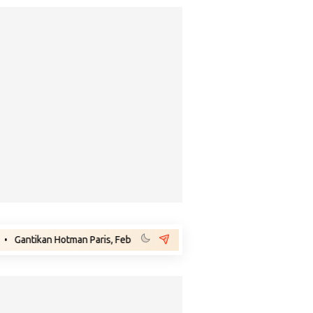
n Hotman Paris, Febri Diansyah Jadi Penasihat Hukum Eks Jampidsus Feb