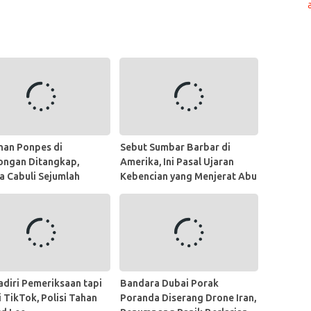
nan Ponpes di
Sebut Sumbar Barbar di
ongan Ditangkap,
Amerika, Ini Pasal Ujaran
a Cabuli Sejumlah
Kebencian yang Menjerat Abu
iwati
Janda
adiri Pemeriksaan tapi
Bandara Dubai Porak
i TikTok, Polisi Tahan
Poranda Diserang Drone Iran,