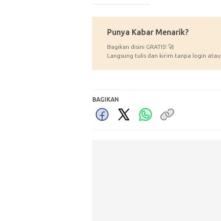
_____________
Punya Kabar Menarik?
Bagikan disini GRATIS! 🚀
Langsung tulis dan kirim tanpa login atau
BAGIKAN