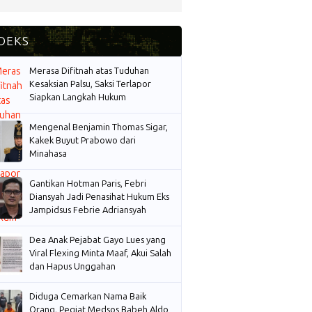
Merasa Difitnah atas Tuduhan
Kesaksian Palsu, Saksi Terlapor
Siapkan Langkah Hukum
Mengenal Benjamin Thomas Sigar,
Kakek Buyut Prabowo dari
Minahasa
Gantikan Hotman Paris, Febri
Diansyah Jadi Penasihat Hukum Eks
Jampidsus Febrie Adriansyah
Dea Anak Pejabat Gayo Lues yang
Viral Flexing Minta Maaf, Akui Salah
dan Hapus Unggahan
Diduga Cemarkan Nama Baik
Orang, Pegiat Medsos Babeh Aldo