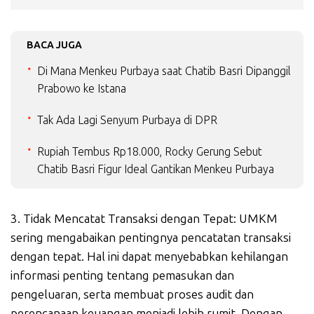
BACA JUGA
Di Mana Menkeu Purbaya saat Chatib Basri Dipanggil
Prabowo ke Istana
Tak Ada Lagi Senyum Purbaya di DPR
Rupiah Tembus Rp18.000, Rocky Gerung Sebut
Chatib Basri Figur Ideal Gantikan Menkeu Purbaya
3. Tidak Mencatat Transaksi dengan Tepat: UMKM
sering mengabaikan pentingnya pencatatan transaksi
dengan tepat. Hal ini dapat menyebabkan kehilangan
informasi penting tentang pemasukan dan
pengeluaran, serta membuat proses audit dan
perencanaan keuangan menjadi lebih rumit. Dengan