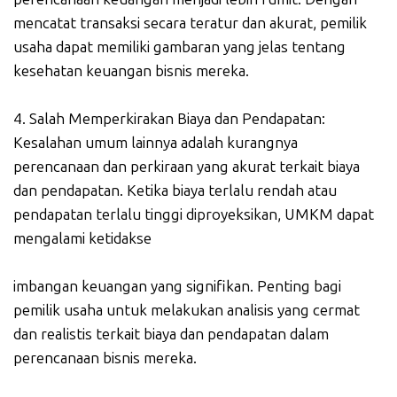
mencatat transaksi secara teratur dan akurat, pemilik
usaha dapat memiliki gambaran yang jelas tentang
kesehatan keuangan bisnis mereka.
4. Salah Memperkirakan Biaya dan Pendapatan:
Kesalahan umum lainnya adalah kurangnya
perencanaan dan perkiraan yang akurat terkait biaya
dan pendapatan. Ketika biaya terlalu rendah atau
pendapatan terlalu tinggi diproyeksikan, UMKM dapat
mengalami ketidakse
imbangan keuangan yang signifikan. Penting bagi
pemilik usaha untuk melakukan analisis yang cermat
dan realistis terkait biaya dan pendapatan dalam
perencanaan bisnis mereka.