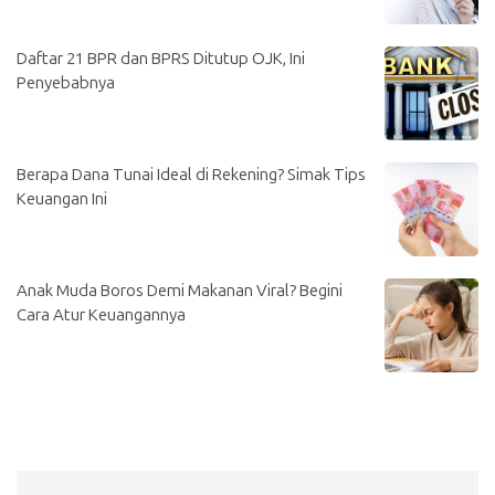
Daftar 21 BPR dan BPRS Ditutup OJK, Ini
Penyebabnya
Berapa Dana Tunai Ideal di Rekening? Simak Tips
Keuangan Ini
Anak Muda Boros Demi Makanan Viral? Begini
Cara Atur Keuangannya