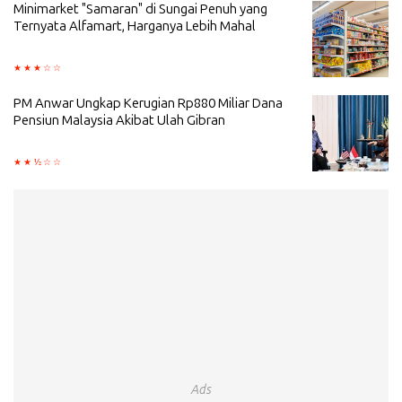
Minimarket "Samaran" di Sungai Penuh yang
Ternyata Alfamart, Harganya Lebih Mahal
PM Anwar Ungkap Kerugian Rp880 Miliar Dana
Pensiun Malaysia Akibat Ulah Gibran
Ads