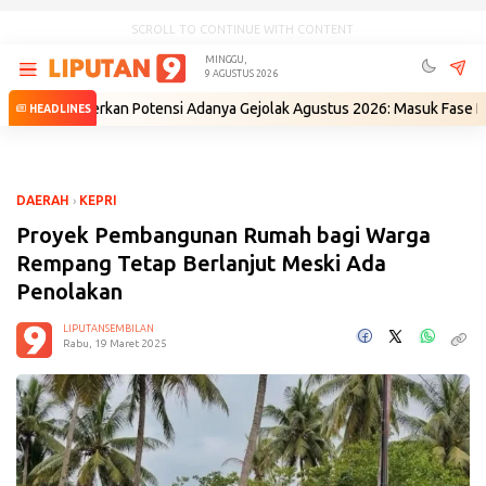
SCROLL TO CONTINUE WITH CONTENT
MINGGU,
9 AGUSTUS 2026
 Beberkan Potensi Adanya Gejolak Agustus 2026: Masuk Fase Krisis, Tin
HEADLINES
DAERAH
›
KEPRI
Proyek Pembangunan Rumah bagi Warga
Rempang Tetap Berlanjut Meski Ada
Penolakan
LIPUTANSEMBILAN
Rabu, 19 Maret 2025