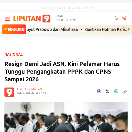
SCROLL TO CONTINUE WITH CONTENT
KAMIS,
6 AGUSTUS 2026
ek Buyut Prabowo dari Minahasa
•
Gantikan Hotman Paris, Febri Dians
HEADLINES
NASIONAL
Resign Demi Jadi ASN, Kini Pelamar Harus
Tunggu Pengangkatan PPPK dan CPNS
Sampai 2026
LIPUTANSEMBILAN
Sabtu, 08 Maret 2025