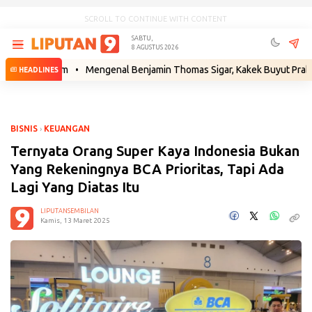
SCROLL TO CONTINUE WITH CONTENT
SABTU,
8 AGUSTUS 2026
 Hukum
•
Mengenal Benjamin Thomas Sigar, Kakek Buyut Prabowo dari
HEADLINES
BISNIS
›
KEUANGAN
Ternyata Orang Super Kaya Indonesia Bukan
Yang Rekeningnya BCA Prioritas, Tapi Ada
Lagi Yang Diatas Itu
LIPUTANSEMBILAN
Kamis, 13 Maret 2025