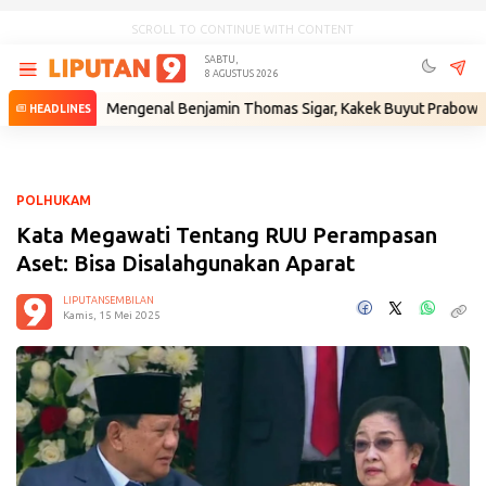
SCROLL TO CONTINUE WITH CONTENT
SABTU,
8 AGUSTUS 2026
kum
•
Mengenal Benjamin Thomas Sigar, Kakek Buyut Prabowo dari Mi
HEADLINES
POLHUKAM
Kata Megawati Tentang RUU Perampasan
Aset: Bisa Disalahgunakan Aparat
LIPUTANSEMBILAN
Kamis, 15 Mei 2025