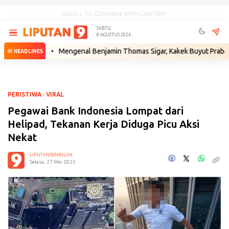
SCROLL TO CONTINUE WITH CONTENT
SABTU,
8 AGUSTUS 2026
 Hukum
•
Mengenal Benjamin Thomas Sigar, Kakek Buyut Prabowo dari 
HEADLINES
PERISTIWA
›
VIRAL
Pegawai Bank Indonesia Lompat dari
Helipad, Tekanan Kerja Diduga Picu Aksi
Nekat
LIPUTANSEMBILAN
Selasa, 27 Mei 2025