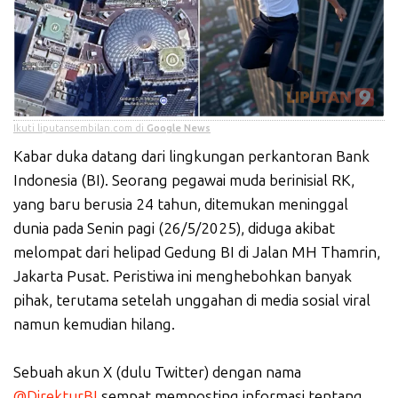
Ikuti liputansembilan.com di
Google News
Kabar duka datang dari lingkungan perkantoran Bank
Indonesia (BI). Seorang pegawai muda berinisial RK,
yang baru berusia 24 tahun, ditemukan meninggal
dunia pada Senin pagi (26/5/2025), diduga akibat
melompat dari helipad Gedung BI di Jalan MH Thamrin,
Jakarta Pusat. Peristiwa ini menghebohkan banyak
pihak, terutama setelah unggahan di media sosial viral
namun kemudian hilang.
Sebuah akun X (dulu Twitter) dengan nama
@DirekturBI
sempat memposting informasi tentang