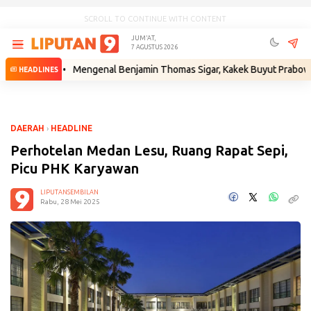
SCROLL TO CONTINUE WITH CONTENT
JUM'AT,
7 AGUSTUS 2026
um
•
Mengenal Benjamin Thomas Sigar, Kakek Buyut Prabowo dari Mina
HEADLINES
DAERAH
›
HEADLINE
Perhotelan Medan Lesu, Ruang Rapat Sepi,
Picu PHK Karyawan
LIPUTANSEMBILAN
Rabu, 28 Mei 2025