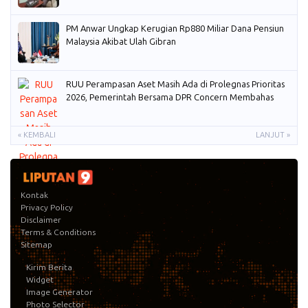
PM Anwar Ungkap Kerugian Rp880 Miliar Dana Pensiun
Malaysia Akibat Ulah Gibran
RUU Perampasan Aset Masih Ada di Prolegnas Prioritas
2026, Pemerintah Bersama DPR Concern Membahas
« KEMBALI
LANJUT »
Kontak
Privacy Policy
Disclaimer
Terms & Conditions
Sitemap
Kirim Berita
Widget
Image Generator
Photo Selector