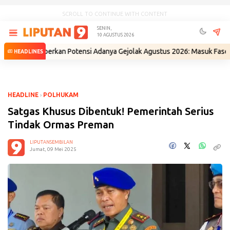
SCROLL TO CONTINUE WITH CONTENT
SENIN,
10 AGUSTUS 2026
Beberkan Potensi Adanya Gejolak Agustus 2026: Masuk Fase Krisis, Ting
HEADLINES
HEADLINE
›
POLHUKAM
Satgas Khusus Dibentuk! Pemerintah Serius
Tindak Ormas Preman
LIPUTANSEMBILAN
Jumat, 09 Mei 2025