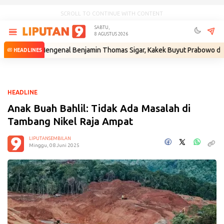
SCROLL TO CONTINUE WITH CONTENT
SABTU,
8 AGUSTUS 2026
Mengenal Benjamin Thomas Sigar, Kakek Buyut Prabowo dari Minahasa
HEADLINES
HEADLINE
Anak Buah Bahlil: Tidak Ada Masalah di
Tambang Nikel Raja Ampat
LIPUTANSEMBILAN
Minggu, 08 Juni 2025