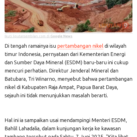
Ikuti liputansembilan.com di
Google News
Di tengah ramainya isu
pertambangan nikel
di wilayah
timur Indonesia, pernyataan dari Kementerian Energi
dan Sumber Daya Mineral (ESDM) baru-baru ini cukup
mencuri perhatian. Direktur Jenderal Mineral dan
Batubara, Tri Winarno, menyebut bahwa pertambangan
nikel di Kabupaten Raja Ampat, Papua Barat Daya,
sejauh ini tidak menunjukkan masalah berarti.
Hal ini ia sampaikan usai mendampingi Menteri ESDM,
Bahlil Lahadalia, dalam kunjungan kerja ke kawasan
tambang tersebut pada Sabtu, 7 Juni 2025. "Kita lihat