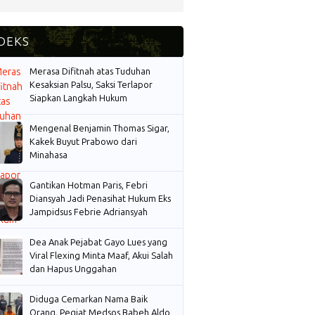
Merasa Difitnah atas Tuduhan
Kesaksian Palsu, Saksi Terlapor
Siapkan Langkah Hukum
Mengenal Benjamin Thomas Sigar,
Kakek Buyut Prabowo dari
Minahasa
Gantikan Hotman Paris, Febri
Diansyah Jadi Penasihat Hukum Eks
Jampidsus Febrie Adriansyah
Dea Anak Pejabat Gayo Lues yang
Viral Flexing Minta Maaf, Akui Salah
dan Hapus Unggahan
Diduga Cemarkan Nama Baik
Orang, Pegiat Medsos Babeh Aldo