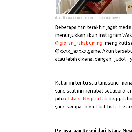
Ikuti liputansembilan.com di
Google News
Beberapa hari terakhir, jagat medi
menunjukkan akun Instagram Wakil
@gibran_rakabuming
, mengikuti 
@xxxx_jaxxxx.game. Akun tersebu
atau lebih dikenal dengan "judol", 
Kabar ini tentu saja langsung men
yang saat ini menjabat sebagai ora
pihak
Istana Negara
tak tinggal d
yang sempat membuat heboh warg
Pernyataan Resmi dari Istana Ne