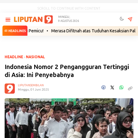
SCROLL TO CONTINUE WITH CONTENT
MINGGU,
9 AGUSTUS 2026
ggu Pemicu!
•
Merasa Difitnah atas Tuduhan Kesaksian Palsu, Saksi Te
HEADLINES
HEADLINE
›
NASIONAL
Indonesia Nomor 2 Pengangguran Tertinggi
di Asia: Ini Penyebabnya
LIPUTANSEMBILAN
Minggu, 01 Juni 2025