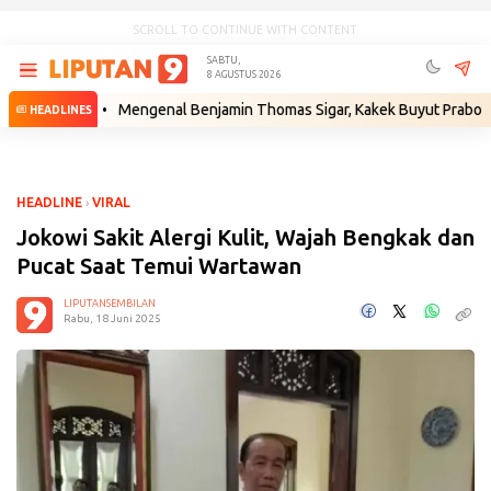
SCROLL TO CONTINUE WITH CONTENT
SABTU,
8 AGUSTUS 2026
Hukum
•
Mengenal Benjamin Thomas Sigar, Kakek Buyut Prabowo dari M
HEADLINES
HEADLINE
›
VIRAL
Jokowi Sakit Alergi Kulit, Wajah Bengkak dan
Pucat Saat Temui Wartawan
LIPUTANSEMBILAN
Rabu, 18 Juni 2025