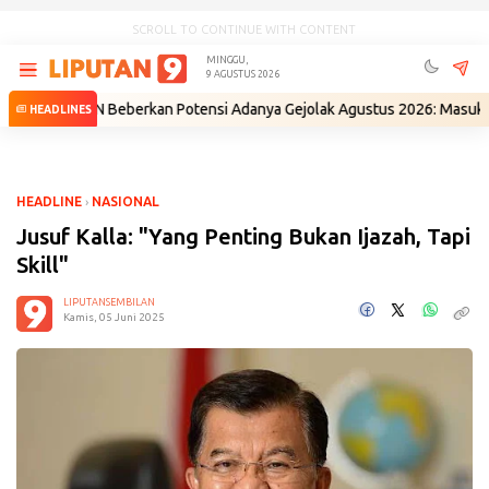
SCROLL TO CONTINUE WITH CONTENT
MINGGU,
9 AGUSTUS 2026
 BIN Beberkan Potensi Adanya Gejolak Agustus 2026: Masuk Fase Krisis,
HEADLINES
HEADLINE
›
NASIONAL
Jusuf Kalla: "Yang Penting Bukan Ijazah, Tapi
Skill"
LIPUTANSEMBILAN
Kamis, 05 Juni 2025