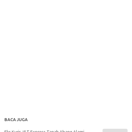
BACA JUGA
Eks Kurir J&T Express Tanah Abang Alami