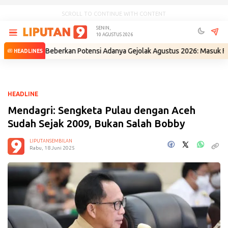
SCROLL TO CONTINUE WITH CONTENT
SENIN,
10 AGUSTUS 2026
IN Beberkan Potensi Adanya Gejolak Agustus 2026: Masuk Fase Krisis, T
HEADLINES
HEADLINE
Mendagri: Sengketa Pulau dengan Aceh
Sudah Sejak 2009, Bukan Salah Bobby
LIPUTANSEMBILAN
Rabu, 18 Juni 2025