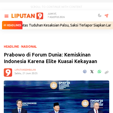
SCROLL TO CONTINUE WITH CONTENT
JUM'AT,
7 AGUSTUS 2026
nah atas Tuduhan Kesaksian Palsu, Saksi Terlapor Siapkan Langkah Huk
HEADLINES
HEADLINE
›
NASIONAL
Prabowo di Forum Dunia: Kemiskinan
Indonesia Karena Elite Kuasai Kekayaan
LIPUTANSEMBILAN
Sabtu, 21 Juni 2025